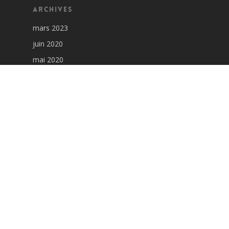
Archives
mars 2023
juin 2020
mai 2020
décembre 2019
mars 2019
novembre 2018
avril 2018
Articles récents
Communiqué officiel de l’évêché pour les
paroisses de Solliès du 26 février 2023
2 mars 2023
« La Bénédiction France » par la paroisse de
Solliès-Pont