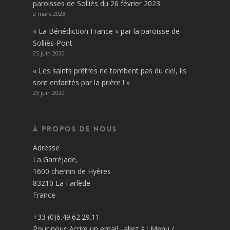
paroisses de Solliès du 26 février 2023
2 mars 2023
« La Bénédiction France » par la paroisse de
Solliès-Pont
25 juin 2020
« Les saints prêtres ne tombent pas du ciel, ils
sont enfantés par la prière ! »
25 juin 2020
À propos de nous
Adresse
La Garréjade,
1600 chemin de Hyères
83210 La Farlède
France
+33 (0)6.49.62.29.11
Pour nous écrire un email : allez à : Menu /